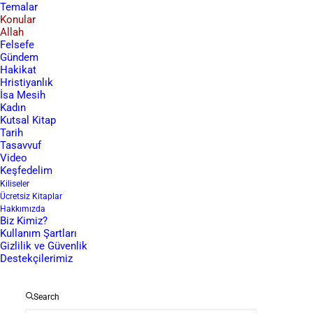
Temalar
Konular
Allah
Felsefe
Gündem
Hakikat
Hristiyanlık
İsa Mesih
Kadın
Adalet Ve Merhamet
Kutsal Kitap
Tarih
Tasavvuf
Video
Keşfedelim
Kiliseler
Ücretsiz Kitaplar
Hakkımızda
Biz Kimiz?
Kullanım Şartları
Gizlilik ve Güvenlik
Destekçilerimiz
Search