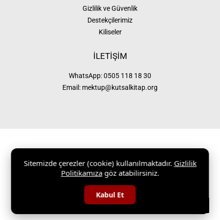
Gizlilik ve Güvenlik
Destekçilerimiz
Kiliseler
İLETİŞİM
WhatsApp:
0505 118 18 30
Email:
mektup@kutsalkitap.org
Sitemizde çerezler (cookie) kullanılmaktadır.
Gizlilik
KutsalKitap.org 1997 – 2026 |
Gizlilik ve Güvenlik
|
Site Haritası
Politikamıza
göz atabilirsiniz.
Kabul Et