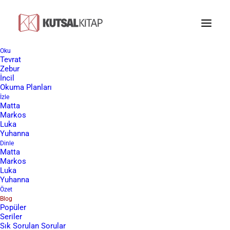
Oku
Tevrat
Allah
Zebur
İncil
Okuma Planları
İzle
Matta
Markos
Luka
Yuhanna
Dinle
Matta
Markos
Luka
Yuhanna
Özet
Blog
Popüler
Seriler
Sık Sorulan Sorular