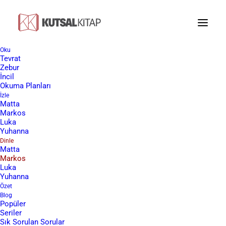
Oku
Tevrat
İncil - Markos Dinleyin
Zebur
İncil
Okuma Planları
İzle
Matta
Markos
Luka
Yuhanna
Dinle
Matta
Markos
Luka
Yuhanna
Özet
Blog
Popüler
Seriler
Sık Sorulan Sorular