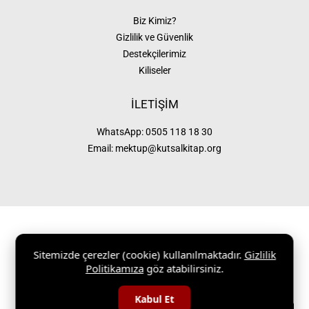
Biz Kimiz?
Gizlilik ve Güvenlik
Destekçilerimiz
Kiliseler
İLETİŞİM
WhatsApp:
0505 118 18 30
Email:
mektup@kutsalkitap.org
Sitemizde çerezler (cookie) kullanılmaktadır.
Gizlilik
KutsalKitap.org 1997 – 2026 |
Gizlilik ve Güvenlik
|
Site Haritası
Politikamıza
göz atabilirsiniz.
Kabul Et