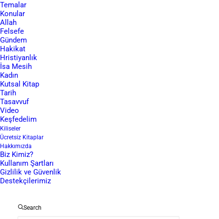
Temalar
Konular
Allah
Sevgili ziyaretçimiz, bu sayfamızda İncil’in Markos
Felsefe
Gündem
Bölümü’nü dinleyebilirsiniz. Dilerseniz bu sayfadan
Hakikat
dinleyebilirsiniz ancak önerimiz aşağıdaki linklerden
Hristiyanlık
İsa Mesih
SoundCloud programını indirmenizdir. Bu şekilde daha
Kadın
iyi bir dinleme deneyimine sahip olacaksınız.
Kutsal Kitap
Tarih
Tasavvuf
Eğer kargo dahil ücretsiz İncil almak isterseniz
Video
aşağıdaki
linkten
formu doldurmanız yeterlidir. Size iyi
Keşfedelim
seyirler diliyoruz.
Kiliseler
Ücretsiz Kitaplar
Hakkımızda
Biz Kimiz?
Kullanım Şartları
TALEP FORMU
Gizlilik ve Güvenlik
Destekçilerimiz
Search