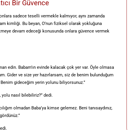
tıcı Bir Güvence
O onlara sadece teselli vermekle kalmıyor, aynı zamanda
am kimliği. Bu beyan, O’nun fiziksel olarak yokluğuna
ik etmeye devam edeceği konusunda onlara güvence vermek
iman edin. Babam’ın evinde kalacak çok yer var. Öyle olmasa
um. Gider ve size yer hazırlarsam, siz de benim bulunduğum
. Benim gideceğim yerin yolunu biliyorsunuz.”
olu nasıl bilebiliriz?” dedi.
acılığım olmadan Baba’ya kimse gelemez. Beni tanısaydınız,
 gördünüz.”
edi.