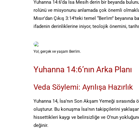
Yuhanna 14:6’da İsa Mesih derin bir beyanda bulunu
rolünü ve misyonunu anlamada çok önemli olmakla k
Mısır’dan Çıkış 3:14’teki temel “Ben’im” beyanına ba
ifadenin derinliklerine iniyor, teolojik önemini, tari
Yol, gerçek ve yaşam Ben'im.
Yuhanna 14:6’nın Arka Planı
Veda Söylemi: Ayrılışa Hazırlık
Yuhanna 14, İsa’nın Son Akşam Yemeği sırasında ö
oluşturur. Bu konuşma İsa’nın takipçilerini yaklaşan
hissettikleri kaygı ve belirsizliğe ve O’nun yokluğu
değinir.