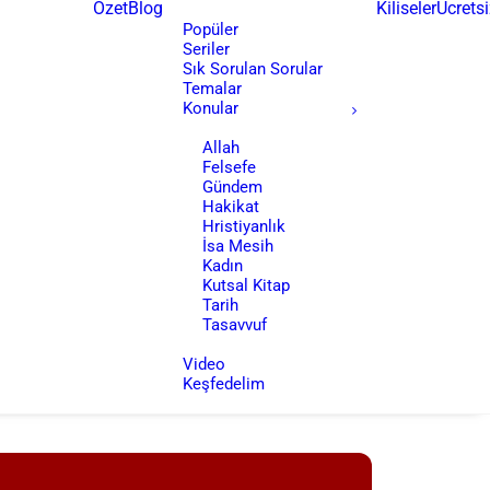
Özet
Blog
Kiliseler
Ücretsi
Popüler
Seriler
Sık Sorulan Sorular
Temalar
Konular
Allah
Felsefe
Gündem
Hakikat
Hristiyanlık
İsa Mesih
Kadın
Kutsal Kitap
Tarih
Tasavvuf
Video
Keşfedelim