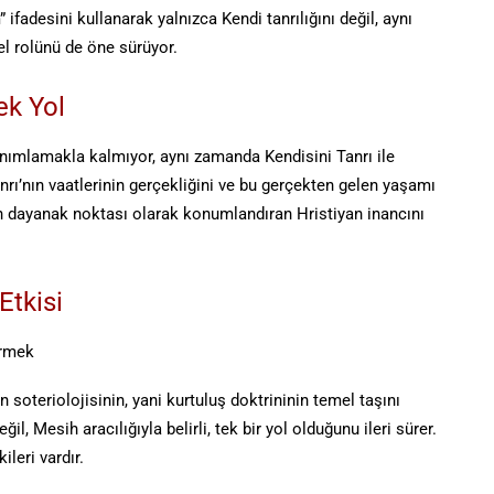
” ifadesini kullanarak yalnızca Kendi tanrılığını değil, aynı
el rolünü de öne sürüyor.
ek Yol
anımlamakla kalmıyor, aynı zamanda Kendisini Tanrı ile
nrı’nın vaatlerinin gerçekliğini ve bu gerçekten gelen yaşamı
inin dayanak noktası olarak konumlandıran Hristiyan inancını
Etkisi
irmek
n soteriolojisinin, yani kurtuluş doktrininin temel taşını
il, Mesih aracılığıyla belirli, tek bir yol olduğunu ileri sürer.
ileri vardır.