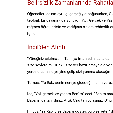
Belirsizlik Zamanlarında Rahatla
Öğrenciler İsa’nın ayrılışı gerçeğiyle boğuşurken, 
teolojik bir dayanak da sunuyor: Yol, Gerçek ve Yaş
rağmen öğretilerinin ve varlığının onlara rehberl
içindir.
İncil’den Alıntı
“Yüreğiniz sıkılmasın. Tanrı’ya iman edin, bana da 
size söylerdim. Çünkü size yer hazırlamaya gidiyor
yerde olasınız diye yine gelip sizi yanıma alacağım
Tomas, “Ya Rab, senin nereye gideceğini bilmiyoruz, y
İsa, “Yol, gerçek ve yaşam Ben’im” dedi. “Benim ar
Babam’ı da tanırdınız. Artık O’nu tanıyorsunuz, O’nu
Filipus, “Ya Rab, bize Baba’yı göster, bu bize yeter” d