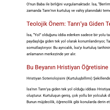
O’nun Baba ile birliğini vurgulamaktadır. İsa, “Ben’im
zamanda Tanrı’nın kurtuluş ve vahiy planındaki tem
Teolojik Önem: Tanrı’ya Giden T
İsa, “Yol” olduğunu iddia ederken sadece bir yolu t
paydaşlığa giden tek yol olarak konumlandırıyor, Ta
somutlaştırıyor. Bu ayrıcalık, İsa’yı kurtuluş tarih
anlamanın merkezinde yer alır.
Bu Beyanın Hristiyan Öğretisine 
Hristiyan Soteriolojisini (Kurtuluşbillimi) Şekillend
İsa’nın Tanrı’ya giden tek yol olduğu iddiası Hristiya
oluşturur. Kurtuluşun geniş, çok yollu bir yolculuk değ
Bunun müjdecilik, öğrencilik gibi konularda derin etk