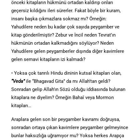
önceki kitapların hükmünü ortadan kaldırıp onları
geçersiz kıldığını ileri sürerler. Fakat böyle bir kuram,
insanı başka çıkmazlara sokmaz mı? Örneğin:
Yahudilere neden bu kadar çok sayıda peygamber ve
kitap gönderilmiştir? Zebur ve İncil neden Tevrat’ın
hükmünün ortadan kalkmadığını söylüyor? Neden
Yahudilere gelen peygamberler dışında diğer kavimlere
gelen semavi kitapların izi kalmadı?
• Yoksa çok tanrılı Hindu dininin kutsal kitapları olan,
“Veda”
ile “Bhagavad Gita” da mı Allah’tan geldi?
Sonradan gelip Allah’ın Sözü olduğu iddiasında bulunan
kitaplara ne diyelim? Örneğin Bahaî veya Mormon
kitapları…
Araplara gelen son bir peygamber kavramı doğruysa,
sonradan ortaya çıkan kavimlere peygamber gelmeyince
bunlar haksızlığa uğramıyor mu? Yoksa herkes Arapça