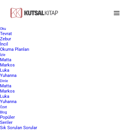
Oku
Tevrat
Hristiyanlar Neden Kuran'ı Kabul
Zebur
İncil
Etmezler?
Okuma Planları
İzle
Matta
Markos
Luka
Yuhanna
Dinle
Matta
Sevgili ziyaretçimiz, bu makalemizde, ”Hristiyanlar
Markos
Kur’an’ı neden kabul etmezler?” sorusunu Hristiyan bakış
Luka
Yuhanna
açısıyla irdeleyeceğiz. Bizim temel kaynağımız Tanrı
Özet
sözü olan İncil’dir. Eğer kargo dahil ücretsiz İncil almak
Blog
Popüler
isterseniz aşağıdaki
linkten
formu doldurmanız
Seriler
yeterlidir. Size iyi okumalar diliyoruz.
Sık Sorulan Sorular