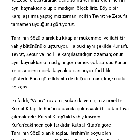
ve Zebur’a başvurarak, daha sonra verilmiş olan İncil’in
aynı kaynaktan olup olmadığını ölçebiliriz. Böyle bir
karşılaştırma yaptığımız zaman İncil’in Tevrat ve Zebur’a
tamamen uyduğunu görüyoruz.
Tanrı’nın Sözü olarak bu kitaplar mükemmel ve ilahi bir
vahiy bütününü oluşturuyor. Halbuki aynı şekilde Kur’an’ı,
Tevrat, Zebur ve İncil ile karşılaştırdığınız zaman; onun
aynı kaynaktan olmadığını görmemek çok zordur. Kur’an
kendisinden önceki kaynaklardan büyük farklılık
gösterir. Buna göre ikisinin de doğru olması, kuşkuludur
açıkçası.
İki farklı, “Vahiy” kavramı, yukarıda verdiğimiz örnekte
Kutsal Kitap ile Kur’an arasında çok esaslı bir fark ortaya
çıkmaktadır. Kutsal Kitap’taki vahiy kavramı
Kur’an’dakinden çok farklıdır. Kutsal Kitap’a göre
Tanrı’nın Sözü olan kitaplar, İbrahim’in soyu olan