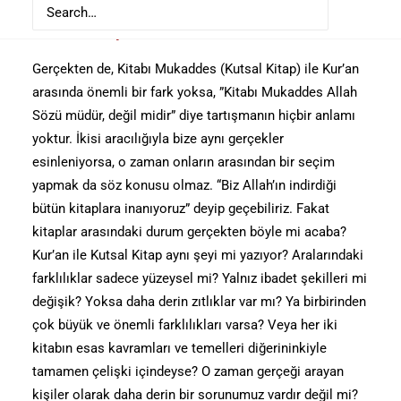
Peki Gerçek Ne?
Gerçekten de, Kitabı Mukaddes (Kutsal Kitap) ile Kur’an
arasında önemli bir fark yoksa, ”Kitabı Mukaddes Allah
Sözü müdür, değil midir” diye tartışmanın hiçbir anlamı
yoktur. İkisi aracılığıyla bize aynı gerçekler
esinleniyorsa, o zaman onların arasından bir seçim
yapmak da söz konusu olmaz. “Biz Allah’ın indirdiği
bütün kitaplara inanıyoruz” deyip geçebiliriz. Fakat
kitaplar arasındaki durum gerçekten böyle mi acaba?
Kur’an ile Kutsal Kitap aynı şeyi mi yazıyor? Aralarındaki
farklılıklar sadece yüzeysel mi? Yalnız ibadet şekilleri mi
değişik? Yoksa daha derin zıtlıklar var mı? Ya birbirinden
çok büyük ve önemli farklılıkları varsa? Veya her iki
kitabın esas kavramları ve temelleri diğerininkiyle
tamamen çelişki içindeyse? O zaman gerçeği arayan
kişiler olarak daha derin bir sorunumuz vardır değil mi?