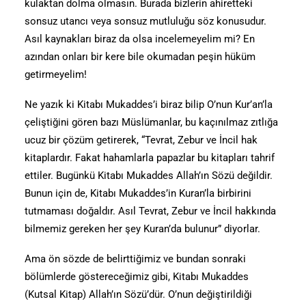
kulaktan dolma olmasın. Burada bizlerin ahiretteki
sonsuz utancı veya sonsuz mutluluğu söz konusudur.
Asıl kaynakları biraz da olsa incelemeyelim mi? En
azından onları bir kere bile okumadan peşin hüküm
getirmeyelim!
Ne yazık ki Kitabı Mukaddes’i biraz bilip O’nun Kur’an’la
çeliştiğini gören bazı Müslümanlar, bu kaçınılmaz zıtlığa
ucuz bir çözüm getirerek, “Tevrat, Zebur ve İncil hak
kitaplardır. Fakat hahamlarla papazlar bu kitapları tahrif
ettiler. Bugünkü Kitabı Mukaddes Allah’ın Sözü değildir.
Bunun için de, Kitabı Mukaddes’in Kuran’la birbirini
tutmaması doğaldır. Asıl Tevrat, Zebur ve İncil hakkında
bilmemiz gereken her şey Kuran’da bulunur” diyorlar.
Ama ön sözde de belirttiğimiz ve bundan sonraki
bölümlerde göstereceğimiz gibi, Kitabı Mukaddes
(Kutsal Kitap) Allah’ın Sözü’dür. O’nun değiştirildiği