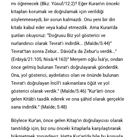
mı öğrenecek (Bkz. Yûsuf/12:2)? Eğer Kuran’ın önceki
kitapları korumak ve doğrulamak için verildiği
söylenmeseydi, bir sorun kalmazdı. Onu yeni bir din
kitabı kabul eder veya kabul etmezdik. Ama Kuran’da
şunları okuyoruz: “Doğrusu Biz yol gösterici ve
nurlandırıcı olarak Tevrat’ı indirdik… (Maîde/5:44)”
Tevrat’tan sonra Zebur… Dâvûd’a da Zebur’u verdik…”
(Enbiyâ/21:105; Nisâ/4:163)” Meryem oğlu Îsâ’yı, ondan
önce gelmiş bulunan Tevrat’ı doğrulayarak gönderdik.
Ona, yol gösterici, aydınlatıcı olan ve önünde bulunan
Tevrat’ı doğrulayan İncîl’i sakınanlara öğüt ve yol
gösterici olarak verdik.” (Maîde/5:46) “Kur’ân’ı önce
gelen Kitâb’ı tasdik ederek ve ona şâhid olarak gerçekle
sana indirdik.” (Maîde; 5:48)
Böylece Kur’an, önce gelen Kitap’ın doğrulayıcısı olarak
tanıtıldığı için, biz onu önceki kitaplarla karşılaştırarak
hükmetmek zorundayız. Hatta Kur’an’da bile bu konuyla