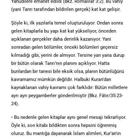
Yahudilere emanet edildi (Bkz. Romalılar 3:2). Bu vahiy
(yani Tanrı tarafından bildirilen gerçek) kat kat gelişir.
Şöyle ki, ilk yazılarla temel oluşturuluyor. Ondan sonra
gelen kitaplarla bu yapı kat kat yükseliyor, önceden
açıklanan gerçekler daha derinlik kazanıyor. Yani
sonradan gelen bölümler, önceki bölümleri geçersiz
kılmadığı gibi, yerini de almıyor. Tersine yan yana durup
bir bütün olarak Tanrı’nın planını açıklıyor. Hatta
bunlardan bir tanesi bile eksik olsa, planın bütünlüğünü
kavramamız mümkün değildir. Halbuki Kuran’dan
kaynaklanan vahiy kavramı çok farklıdır: Bütün milletlere
ayrı ayrı peygamberler gönderilmiştir (Bkz. Fâtır/35:23-
24).
• Bu nedenle gelen kitaplar aynı genel mesajı tekrarlıyor.
Öyle ki, son kitabı bildikten sonra hepsini öğrenmiş
oluruz. Bu mantığa dayanarak İslam alimleri, Kur’an’ın