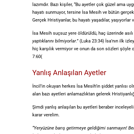
lazımdır. Bazı kişiler, “Bu ayetler çok güzel ama uyg
hayatı sunmuyor, tersine İsa Mesih ve bütün gerçek 
Gerçek Hristiyanlar, bu hayatı yaşadılar, yaşıyorlar 
İsa Mesih suçsuz yere öldürüldü, haç üzerinde asılı 
yaptıklarını bilmiyorlar
.” (Luka 23:34) İsa’nın ilk izl
hiç karşılık vermiyor ve onun da son sözleri şöyle 
7:60(
Yanlış Anlaşılan Ayetler
İncil’in okuyan herkes İsa Mesih’in şiddet yanlısı olm
alan bazı ayetleri anlamazlıktan gelerek Hristiyanlığ
Şimdi yanlış anlaşılan bu ayetleri beraber inceleyel
karar verelim.
“Yeryüzüne barış getirmeye geldiğimi sanmayın! Ben