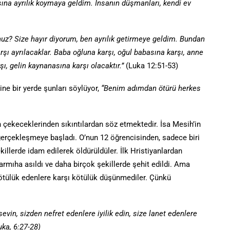
sına ayrılık koymaya geldim. İnsanın düşmanları, kendi ev
uz? Size hayır diyorum, ben ayrılık getirmeye geldim. Bundan
arşı ayrılacaklar. Baba oğluna karşı, oğul babasına karşı, anne
şı, gelin kaynanasına karşı olacaktır.”
(Luka 12:51-53)
ine bir yerde şunları söylüyor,
“Benim adımdan ötürü herkes
n çekeceklerinden sıkıntılardan söz etmektedir. İsa Mesih’in
a gerçekleşmeye başladı. O’nun 12 öğrencisinden, sadece biri
killerde idam edilerek öldürüldüler. İlk Hristiyanlardan
, çarmıha asıldı ve daha birçok şekillerde şehit edildi. Ama
 kötülük edenlere karşı kötülük düşünmediler. Çünkü
evin, sizden nefret edenlere iyilik edin, size lanet edenlere
uka, 6:27-28)