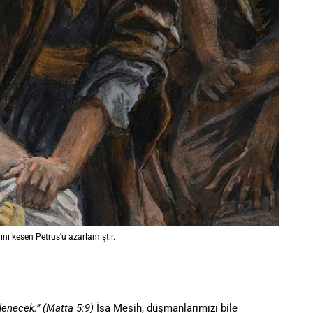
ını kesen Petrus'u azarlamıştır.
 denecek.” (Matta 5:9)
İsa Mesih, düşmanlarımızı bile