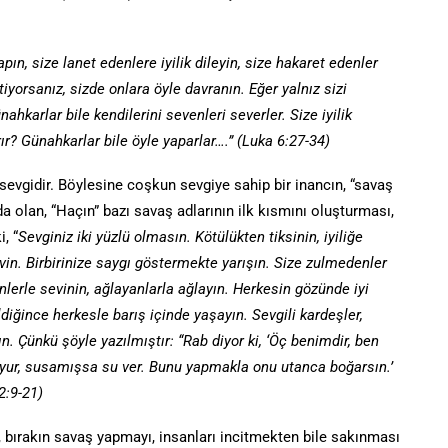
pın, size lanet edenlere iyilik dileyin, size hakaret edenler
iyorsanız, sizde onlara öyle davranın. Eğer yalnız sizi
hkarlar bile kendilerini sevenleri severler. Size iyilik
ır? Günahkarlar bile öyle yaparlar….” (Luka 6:27-34)
 sevgidir. Böylesine coşkun sevgiye sahip bir inancın, “savaş
 olan, “Haçın” bazı savaş adlarının ilk kısmını oluşturması,
, “
Sevginiz iki yüzlü olmasın. Kötülükten tiksinin, iyiliğe
sevin. Birbirinize saygı göstermekte yarışın. Size zulmedenler
inenlerle sevinin, ağlayanlarla ağlayın. Herkesin gözünde iyi
iğince herkesle barış içinde yaşayın. Sevgili kardeşler,
. Çünkü şöyle yazılmıştır: “Rab diyor ki, ‘Öç benimdir, ben
yur, susamışsa su ver. Bunu yapmakla onu utanca boğarsın.’
2:9-21)
, bırakın savaş yapmayı, insanları incitmekten bile sakınması