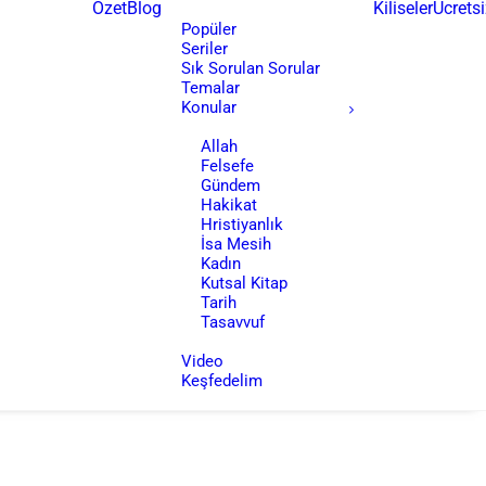
Özet
Blog
Kiliseler
Ücretsi
Popüler
Seriler
Sık Sorulan Sorular
Temalar
Konular
Allah
Felsefe
Gündem
Hakikat
Hristiyanlık
İsa Mesih
Kadın
Kutsal Kitap
Tarih
Tasavvuf
Video
Keşfedelim