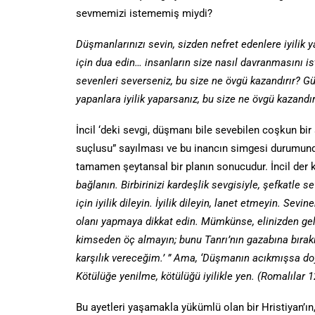
sevmemizi istememiş miydi?
Düşmanlarınızı sevin, sizden nefret edenlere iyilik ya
için dua edin… insanların size nasıl davranmasını ist
sevenleri severseniz, bu size ne övgü kazandırır? Güna
yapanlara iyilik yaparsanız, bu size ne övgü kazandır
İncil ‘deki sevgi, düşmanı bile sevebilen coşkun bir
suçlusu” sayılması ve bu inancın simgesi durumunda
tamamen şeytansal bir planın sonucudur. İncil der ki
bağlanın. Birbirinizi kardeşlik sevgisiyle, şefkatle 
için iyilik dileyin. İyilik dileyin, lanet etmeyin. Sev
olanı yapmaya dikkat edin. Mümkünse, elinizden geld
kimseden öç almayın; bunu Tanrı’nın gazabına bırakın
karşılık vereceğim.’ ” Ama, ‘Düşmanın acıkmışsa do
Kötülüğe yenilme, kötülüğü iyilikle yen.
(Romalılar 1
Bu ayetleri yaşamakla yükümlü olan bir Hristiyan’ın