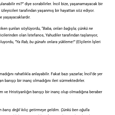
ulanabilir mi?” diye sorabilirler. İncil bize, yaşanamayacak bir
izleyicileri tarafından yaşanmış bir hayattan söz ediyor.
ve yaşayacaklardır.
iken şunları söylüyordu, “
Baba, onları bağışla; çünkü ne
eyicilerinden olan İstefanos, Yahudiler tarafından taşlanıyor,
oluyordu,
”Ya Rab, bu günahı onlara yükleme!”
(Elçilerin İşleri
adığını rahatlıkla anlayabilir. Fakat bazı yazarlar, İncil’de yer
ın barışçı bir inanç olmadığını ileri sürmektedirler.
im ve Hristiyanlığın barışçı bir inanç olup olmadığına beraber
 barış değil kılıç getirmeye geldim. Çünkü ben oğulla