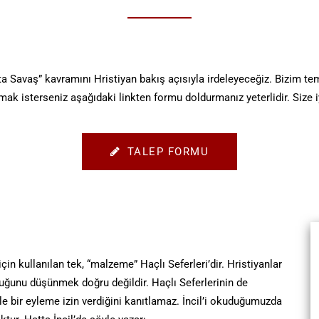
ta Savaş” kavramını Hristiyan bakış açısıyla irdeleyeceğiz. Bizim tem
almak isterseniz aşağıdaki
linkten
formu doldurmanız yeterlidir. Size i
TALEP FORMU
çin kullanılan tek, “malzeme” Haçlı Seferleri’dir. Hristiyanlar
duğunu düşünmek doğru değildir. Haçlı Seferlerinin de
yle bir eyleme izin verdiğini kanıtlamaz. İncil’i okuduğumuzda