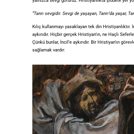
yalnızca sevgi görürüz. Hristiyanlıkta şiddete yer yo
“Tanrı sevgidir. Sevgi de yaşayan, Tanrı’da yaşar, T
Kılıç kullanmayı yasaklayan tek din Hristiyanlıktır.
aykırıdır. Hiçbir gerçek Hristiyan’ın, ne Haçlı Sefe
Çünkü bunlar, İncil’e aykırıdır. Bir Hristiyan’ın gör
sağlamak vardır: