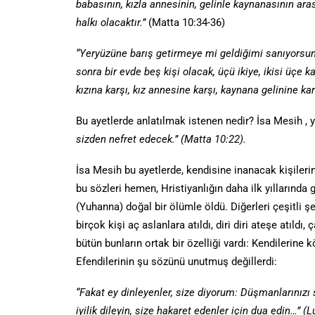
babasının, kızla annesinin, gelinle kaynanasının ara
halkı olacaktır.”
(Matta 10:34-36)
“Yeryüzüne barış getirmeye mi geldiğimi sanıyorsun
sonra bir evde beş kişi olacak, üçü ikiye, ikisi üçe k
kızına karşı, kız annesine karşı, kaynana gelinine kar
Bu ayetlerde anlatılmak istenen nedir? İsa Mesih , y
sizden nefret edecek.” (Matta 10:22).
İsa Mesih bu ayetlerde, kendisine inanacak kişileri
bu sözleri hemen, Hristiyanlığın daha ilk yıllarınd
(Yuhanna) doğal bir ölümle öldü. Diğerleri çeşitli şe
birçok kişi aç aslanlara atıldı, diri diri ateşe atıldı
bütün bunların ortak bir özelliği vardı: Kendilerine
Efendilerinin şu sözünü unutmuş değillerdi:
“Fakat ey dinleyenler, size diyorum: Düşmanlarınızı s
iyilik dileyin, size hakaret edenler için dua edin…” (L