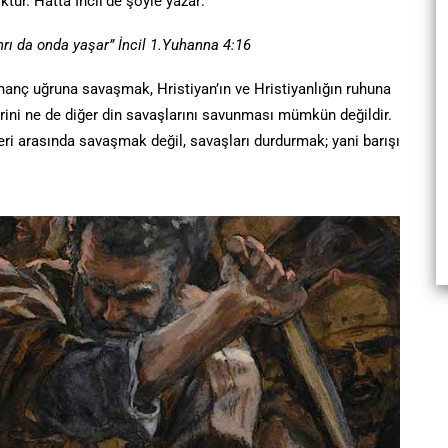
ktur. Hatta İncil’de şöyle yazar:
anrı da onda yaşar” İncil 1.Yuhanna 4:16
 İnanç uğruna savaşmak, Hristiyan’ın ve Hristiyanlığın ruhuna
rlerini ne de diğer din savaşlarını savunması mümkün değildir.
evleri arasında savaşmak değil, savaşları durdurmak; yani barışı