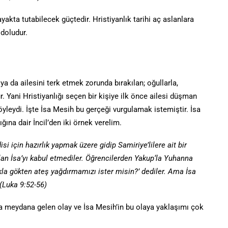
 ayakta tutabilecek güçtedir. Hristiyanlık tarihi aç aslanlara
 doludur.
 ya da ailesini terk etmek zorunda bırakılan; oğullarla,
ur. Yani Hristiyanlığı seçen bir kişiye ilk önce ailesi düşman
yleydi. İşte İsa Mesih bu gerçeği vurgulamak istemiştir. İsa
ğına dair İncil’den iki örnek verelim.
si için hazırlık yapmak üzere gidip Samiriye’lilere ait bir
lan İsa’yı kabul etmediler. Öğrencilerden Yakup‘la Yuhanna
ukla gökten ateş yağdırmamızı ister misin?’ dediler. Ama İsa
 (Luka 9:52-56)
a meydana gelen olay ve İsa Mesih’in bu olaya yaklaşımı çok