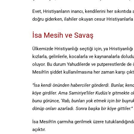
Evet, Hristiyanların inancı, kendilerini her sıkıntıda
doğru giderken, ilahiler okuyan cesur Hristiyanlarla
İsa Mesih ve Savaş
Ülkemizde Hristiyanlığı seçtiği için, ya Hristiyanlığı
kızlarla, gelinlerle, kocalarla ve kaynanalarla dolud
oluyor. Bu durum Yahudilerde ve putperestlerde de ö
Mesih’in şiddet kullanılmasına her zaman karşı çıktı
”İsa kendi önünden haberciler gönderdi. Bunlar, kendi
köye girdiler. Ama Samiriye’liler Kudüs’e gitmekte o
bunu görünce,
‘
Rab, bunları yok etmek için bir buyr
dönüp onları azarladı. Sonra başka bir köye gittiler.”
İsa Mesih’in çarmıha gerilmek üzere tutuklandığınd
açıktır.