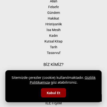
Allah
Felsefe
Gündem
Hakikat
Hristiyanlık
İsa Mesih
Kadın
Kutsal Kitap
Tarih
Tasavvuf
BİZ KİMİZ?
Biz Kimiz?
Sitemizde çerezler (cookie) kullanılmaktadır.
Gizlilik
Gizlilik ve Güvenlik
Politikamıza
göz atabilirsiniz.
Destekçilerimiz
Kiliseler
Kabul Et
İLETİŞİM