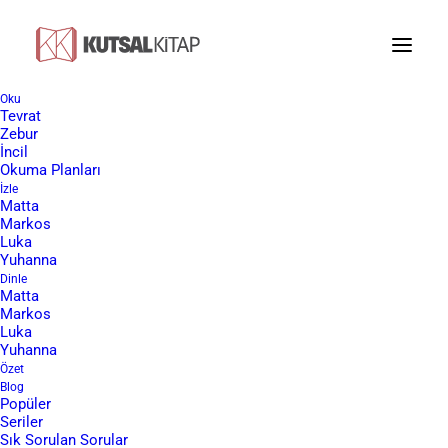
Oku
Tevrat
Ezgiler Ezgisi
Zebur
İncil
Okuma Planları
İzle
Matta
Markos
Luka
Yuhanna
Sevgili ziyaretçimiz, bu yazımız Kutsal Kitap’ı oluşturan
Dinle
66 kitabın özetinden oluşan yazı dizimizin yirmi ikinci
Matta
Markos
yazısıdır ve Ezgiler Ezgisi kitabının özetidir. Bizim temel
Luka
kaynağımız Tanrı sözü olan İncil’dir. Eğer kargo dahil
Yuhanna
Özet
ücretsiz İncil almak isterseniz aşağıdaki
linkten
formu
Blog
doldurmanız yeterlidir. Size iyi okumalar diliyoruz.
Popüler
Seriler
Sık Sorulan Sorular