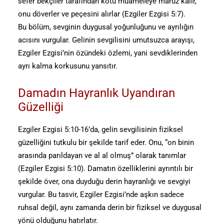
sefer bekçiler tarafından kötü muameleye maruz kalır,
onu döverler ve peçesini alırlar (Ezgiler Ezgisi 5:7).
Bu bölüm, sevginin duygusal yoğunluğunu ve ayrılığın
acısını vurgular. Gelinin sevgilisini umutsuzca arayışı,
Ezgiler Ezgisi’nin özündeki özlemi, yani sevdiklerinden
ayrı kalma korkusunu yansıtır.
Damadın Hayranlık Uyandıran
Güzelliği
Ezgiler Ezgisi 5:10-16’da, gelin sevgilisinin fiziksel
güzelliğini tutkulu bir şekilde tarif eder. Onu, “on binin
arasında parıldayan ve al al olmuş” olarak tanımlar
(Ezgiler Ezgisi 5:10). Damatın özelliklerini ayrıntılı bir
şekilde över, ona duyduğu derin hayranlığı ve sevgiyi
vurgular. Bu tasvir, Ezgiler Ezgisi’nde aşkın sadece
ruhsal değil, aynı zamanda derin bir fiziksel ve duygusal
yönü olduğunu hatırlatır.