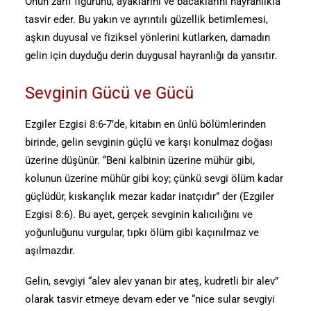
Onun zarif figürünü, ayaklarını ve bacaklarını hayranlıkla
tasvir eder. Bu yakın ve ayrıntılı güzellik betimlemesi,
aşkın duyusal ve fiziksel yönlerini kutlarken, damadın
gelin için duyduğu derin duygusal hayranlığı da yansıtır.
Sevginin Gücü ve Gücü
Ezgiler Ezgisi 8:6-7’de, kitabın en ünlü bölümlerinden
birinde, gelin sevginin güçlü ve karşı konulmaz doğası
üzerine düşünür. “Beni kalbinin üzerine mühür gibi,
kolunun üzerine mühür gibi koy; çünkü sevgi ölüm kadar
güçlüdür, kıskançlık mezar kadar inatçıdır” der (Ezgiler
Ezgisi 8:6). Bu ayet, gerçek sevginin kalıcılığını ve
yoğunluğunu vurgular, tıpkı ölüm gibi kaçınılmaz ve
aşılmazdır.
Gelin, sevgiyi “alev alev yanan bir ateş, kudretli bir alev”
olarak tasvir etmeye devam eder ve “nice sular sevgiyi