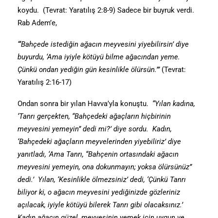
koydu. (Tevrat: Yaratılış 2:8-9) Sadece bir buyruk verdi.
Rab Adem’e,
“‘Bahçede istediğin ağacın meyvesini yiyebilirsin’ diye
buyurdu, ‘Ama iyiyle kötüyü bilme ağacından yeme.
Çünkü ondan yediğin gün kesinlikle ölürsün.’”
(Tevrat:
Yaratılış 2:16-17)
Ondan sonra bir yılan Havva’yla konuştu.
“Yılan kadına,
‘Tanrı gerçekten, “Bahçedeki ağaçların hiçbirinin
meyvesini yemeyin” dedi mi?’ diye sordu. Kadın,
‘Bahçedeki ağaçların meyvelerinden yiyebiliriz’ diye
yanıtladı, ‘Ama Tanrı, “Bahçenin ortasındaki ağacın
meyvesini yemeyin, ona dokunmayın; yoksa ölürsünüz”
dedi.’ Yılan, ‘Kesinlikle ölmezsiniz’ dedi, ‘Çünkü Tanrı
biliyor ki, o ağacın meyvesini yediğinizde gözleriniz
açılacak, iyiyle kötüyü bilerek Tanrı gibi olacaksınız.’
Kadın ağacın güzel, meyvesinin yemek için uygun ve