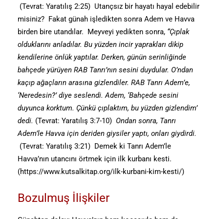
(Tevrat: Yaratılış 2:25) Utançsız bir hayatı hayal edebilir
misiniz? Fakat günah işledikten sonra Adem ve Havva
birden bire utandılar. Meyveyi yedikten sonra,
“Çıplak
olduklarını anladılar. Bu yüzden incir yaprakları dikip
kendilerine önlük yaptılar. Derken, günün serinliğinde
bahçede yürüyen RAB Tanrı’nın sesini duydular. O’ndan
kaçıp ağaçların arasına gizlendiler. RAB Tanrı Adem’e,
‘Neredesin?’ diye seslendi. Adem, ‘Bahçede sesini
duyunca korktum. Çünkü çıplaktım, bu yüzden gizlendim’
dedi.
(Tevrat: Yaratılış 3:7-10)
Ondan sonra, Tanrı
Adem’le Havva için deriden giysiler yaptı, onları giydirdi.
(Tevrat: Yaratılış 3:21) Demek ki Tanrı Adem’le
Havva’nın utancını örtmek için ilk kurbanı kesti.
(
https://www.kutsalkitap.org/ilk-kurbani-kim-kesti/
)
Bozulmuş İlişkiler