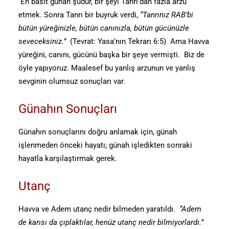
En basit günah şudur, bir şeyi Tanrı’dan fazla arzu
etmek. Sonra Tanrı bir buyruk verdi,
“Tanrınız RAB’bi
bütün yüreğinizle, bütün canınızla, bütün gücünüzle
seveceksiniz.”
(Tevrat: Yasa’nın Tekrarı 6:5) Ama Havva
yüreğini, canını, gücünü başka bir şeye vermişti. Biz de
öyle yapıyoruz. Maalesef bu yanlış arzunun ve yanlış
sevginin olumsuz sonuçları var.
Günahın Sonuçları
Günahın sonuçlarını doğru anlamak için, günah
işlenmeden önceki hayatı; günah işledikten sonraki
hayatla karşılaştırmak gerek.
Utanç
Havva ve Adem utanç nedir bilmeden yaratıldı.
“Adem
de karısı da çıplaktılar, henüz utanç nedir bilmiyorlardı.”