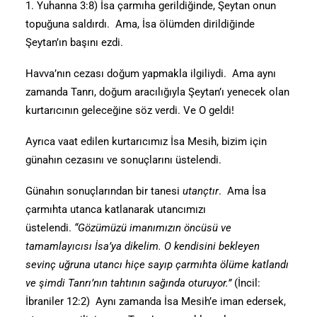
1. Yuhanna 3:8) İsa çarmıha gerildiğinde, Şeytan onun
topuğuna saldırdı. Ama, İsa ölümden dirildiğinde
Şeytan’ın başını ezdi.
Havva’nın cezası doğum yapmakla ilgiliydi. Ama aynı
zamanda Tanrı, doğum aracılığıyla Şeytan’ı yenecek olan
kurtarıcının geleceğine söz verdi. Ve O geldi!
Ayrıca vaat edilen kurtarıcımız İsa Mesih, bizim için
günahın cezasını ve sonuçlarını üstelendi.
Günahın sonuçlarından bir tanesi
utançtır
. Ama İsa
çarmıhta utanca katlanarak utancımızı
üstelendi.
“Gözümüzü imanımızın öncüsü ve
tamamlayıcısı İsa’ya dikelim. O kendisini bekleyen
sevinç uğruna utancı hiçe sayıp çarmıhta ölüme katlandı
ve şimdi Tanrı’nın tahtının sağında oturuyor.”
(İncil:
İbraniler 12:2) Aynı zamanda İsa Mesih’e iman edersek,