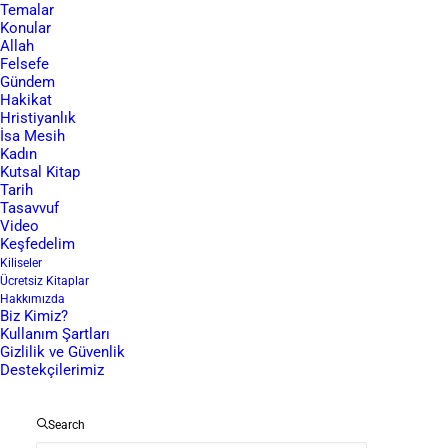
Temalar
Konular
Allah
ÜCRETSIZ İNCIL
Felsefe
Gündem
Hakikat
Hristiyanlık
İsa Mesih
Kadın
Kutsal Kitap
Tarih
Tasavvuf
Video
Keşfedelim
Kiliseler
Ücretsiz Kitaplar
Hakkımızda
Biz Kimiz?
Kısaca
Kullanım Şartları
Gizlilik ve Güvenlik
Destekçilerimiz
Havva, Kutsal Kitap’a göre Tanrı
tarafından yaratılan ilk kadındır.
Search