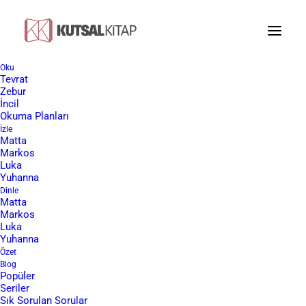
Oku
Tevrat
Zebur
İncil
Havva Kimdir?
Okuma Planları
İzle
Matta
Markos
Luka
Yuhanna
Sevgili ziyaretçimiz, bu makalemizde Havva
Dinle
karakterini Hristiyan bakış açısıyla
Matta
Markos
irdeleyeceğiz. Bizim temel kaynağımız Tanrı
Luka
sözü olan İncil’dir. Eğer kargo dahil ücretsiz
Yuhanna
Özet
İncil almak isterseniz aşağıdaki linkten formu
Blog
doldurmanız yeterlidir. Size iyi okumalar
Popüler
Seriler
diliyoruz.
Sık Sorulan Sorular