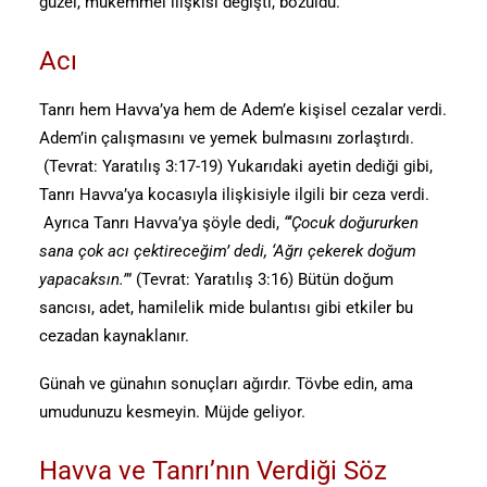
güzel, mükemmel ilişkisi değişti, bozuldu.
Acı
Tanrı hem Havva’ya hem de Adem’e kişisel cezalar verdi.
Adem’in çalışmasını ve yemek bulmasını zorlaştırdı.
(Tevrat: Yaratılış 3:17-19) Yukarıdaki ayetin dediği gibi,
Tanrı Havva’ya kocasıyla ilişkisiyle ilgili bir ceza verdi.
Ayrıca Tanrı Havva’ya şöyle dedi,
“‘Çocuk doğururken
sana çok acı çektireceğim’ dedi, ‘Ağrı çekerek doğum
yapacaksın.’
” (Tevrat: Yaratılış 3:16) Bütün doğum
sancısı, adet, hamilelik mide bulantısı gibi etkiler bu
cezadan kaynaklanır.
Günah ve günahın sonuçları ağırdır. Tövbe edin, ama
umudunuzu kesmeyin. Müjde geliyor.
Havva ve Tanrı’nın Verdiği Söz