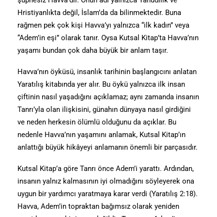
şüphesiz Havva’dır. Onun adı yalnızca Yahudilik ve
Hristiyanlıkta değil, İslam’da da bilinmektedir. Buna
rağmen pek çok kişi Havva’yı yalnızca “ilk kadın” veya
“Adem’in eşi” olarak tanır. Oysa Kutsal Kitap’ta Havva’nın
yaşamı bundan çok daha büyük bir anlam taşır.
Havva’nın öyküsü, insanlık tarihinin başlangıcını anlatan
Yaratılış kitabında yer alır. Bu öykü yalnızca ilk insan
çiftinin nasıl yaşadığını açıklamaz; aynı zamanda insanın
Tanrı’yla olan ilişkisini, günahın dünyaya nasıl girdiğini
ve neden herkesin ölümlü olduğunu da açıklar. Bu
nedenle Havva’nın yaşamını anlamak, Kutsal Kitap’ın
anlattığı büyük hikâyeyi anlamanın önemli bir parçasıdır.
Kutsal Kitap’a göre Tanrı önce Adem’i yarattı. Ardından,
insanın yalnız kalmasının iyi olmadığını söyleyerek ona
uygun bir yardımcı yaratmaya karar verdi (Yaratılış 2:18).
Havva, Adem’in topraktan bağımsız olarak yeniden