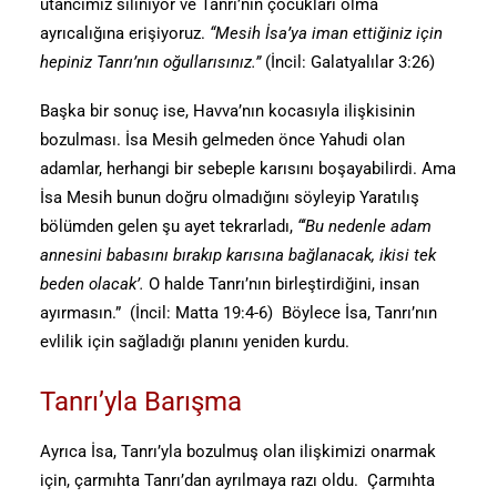
utancımız siliniyor ve Tanrı’nın çocukları olma
ayrıcalığına erişiyoruz.
“Mesih İsa’ya iman ettiğiniz için
hepiniz Tanrı’nın oğullarısınız.”
(İncil: Galatyalılar 3:26)
Başka bir sonuç ise, Havva’nın kocasıyla ilişkisinin
bozulması. İsa Mesih gelmeden önce Yahudi olan
adamlar, herhangi bir sebeple karısını boşayabilirdi. Ama
İsa Mesih bunun doğru olmadığını söyleyip Yaratılış
bölümden gelen şu ayet tekrarladı,
“‘Bu nedenle adam
annesini babasını bırakıp karısına bağlanacak, ikisi tek
beden olacak’.
O halde Tanrı’nın birleştirdiğini, insan
ayırmasın.” (İncil: Matta 19:4-6) Böylece İsa, Tanrı’nın
evlilik için sağladığı planını yeniden kurdu.
Tanrı’yla Barışma
Ayrıca İsa, Tanrı’yla bozulmuş olan ilişkimizi onarmak
için, çarmıhta Tanrı’dan ayrılmaya razı oldu. Çarmıhta