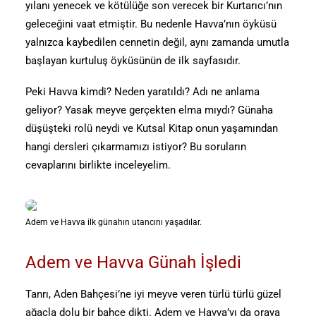
yılanı yenecek ve kötülüğe son verecek bir Kurtarıcı’nın
geleceğini vaat etmiştir. Bu nedenle Havva’nın öyküsü
yalnızca kaybedilen cennetin değil, aynı zamanda umutla
başlayan kurtuluş öyküsünün de ilk sayfasıdır.
Peki Havva kimdi? Neden yaratıldı? Adı ne anlama
geliyor? Yasak meyve gerçekten elma mıydı? Günaha
düşüşteki rolü neydi ve Kutsal Kitap onun yaşamından
hangi dersleri çıkarmamızı istiyor? Bu soruların
cevaplarını birlikte inceleyelim.
Adem ve Havva ilk günahın utancını yaşadılar.
Adem ve Havva Günah İşledi
Tanrı, Aden Bahçesi’ne iyi meyve veren türlü türlü güzel
ağaçla dolu bir bahçe dikti. Adem ve Havva’yı da oraya