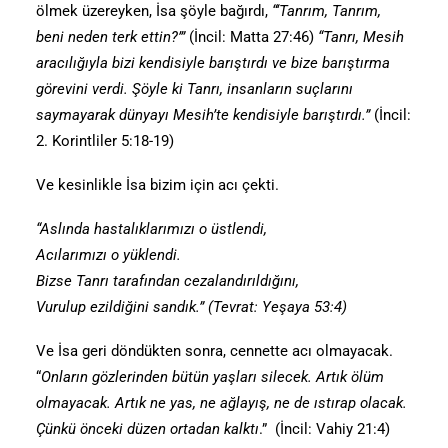
ölmek üzereyken, İsa şöyle bağırdı,
“‘Tanrım, Tanrım,
beni neden terk ettin?’”
(İncil: Matta 27:46)
“Tanrı, Mesih
aracılığıyla bizi kendisiyle barıştırdı ve bize barıştırma
görevini verdi. Şöyle ki Tanrı, insanların suçlarını
saymayarak dünyayı Mesih’te kendisiyle barıştırdı.”
(İncil:
2. Korintliler 5:18-19)
Ve kesinlikle İsa bizim için acı çekti.
“Aslında hastalıklarımızı o üstlendi,
Acılarımızı o yüklendi.
Bizse Tanrı tarafından cezalandırıldığını,
Vurulup ezildiğini sandık.” (Tevrat: Yeşaya 53:4)
Ve İsa geri döndükten sonra, cennette acı olmayacak.
“
Onların gözlerinden bütün yaşları silecek. Artık ölüm
olmayacak. Artık ne yas, ne ağlayış, ne de ıstırap olacak.
Çünkü önceki düzen ortadan kalktı
.” (İncil: Vahiy 21:4)