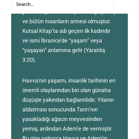
Adem’in yardımcısı ve eşi olarak
yaratılmış, Aden Bahçesi’nde yaşamış
ve bütün insanların annesi olmuştur.
Kutsal Kitap’ta adı geçen ilk kadındır
ve ismi İbranice’de “yaşam” veya
“yaşayan” anlamına gelir (Yaratılış
3:20).
Havva’nın yaşamı, insanlık tarihinin en
önemli olaylarından biri olan günaha
düşüşle yakından bağlantılıdır. Yılanın
aldatması sonucunda Tanrı’nın
yasakladığı ağacın meyvesinden
yemiş, ardından Adem’e de vermiştir.
Bu olay yalnızca Havva ve Adem’in