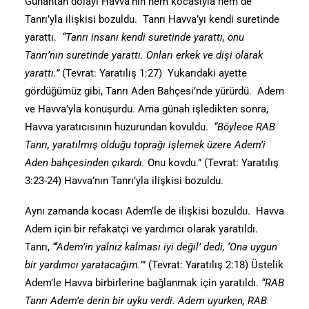
Günahtan dolayı Havva’nın hem kocasıyla hem de
Tanrı’yla ilişkisi bozuldu. Tanrı Havva’yı kendi suretinde
yarattı.
“Tanrı insanı kendi suretinde yarattı, onu
Tanrı’nın suretinde yarattı. Onları erkek ve dişi olarak
yarattı.”
(Tevrat: Yaratılış 1:27) Yukarıdaki ayette
gördüğümüz gibi, Tanrı Aden Bahçesi’nde yürürdü. Adem
ve Havva’yla konuşurdu. Ama günah işledikten sonra,
Havva yaratıcısının huzurundan kovuldu.
“Böylece RAB
Tanrı, yaratılmış olduğu toprağı işlemek üzere Adem’i
Aden bahçesinden çıkardı.
Onu kovdu.” (Tevrat: Yaratılış
3:23-24) Havva’nın Tanrı’yla ilişkisi bozuldu.
Aynı zamanda kocası Adem’le de ilişkisi bozuldu. Havva
Adem için bir refakatçi ve yardımcı olarak yaratıldı.
Tanrı,
“‘Adem’in yalnız kalması iyi değil’ dedi, ‘Ona uygun
bir yardımcı yaratacağım.’
” (Tevrat: Yaratılış 2:18) Üstelik
Adem’le Havva birbirlerine bağlanmak için yaratıldı.
“RAB
Tanrı Adem’e derin bir uyku verdi. Adem uyurken, RAB