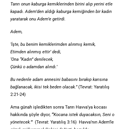
Tanrı onun kaburga kemiklerinden birini alıp yerini etle
kapadı. Adem’den aldığı kaburga kemiğinden bir kadın
yaratarak onu Adem’e getirdi.
Adem,
‘İşte, bu benim kemiklerimden alınmış kemik,
Etimden alınmış ettir’ dedi,
‘Ona “Kadın” denilecek,
Çünkü o adamdan alındı.’
Bu nedenle adam annesini babasını bırakıp karısına
bağlanacak, ikisi tek beden olacak.”
(Tevrat: Yaratılış
2:21-24)
Ama günah işledikten sonra Tanrı Havva’ya kocası
hakkında şöyle diyor,
“‘Kocana istek duyacaksın, Seni o
yönetecek.’”
(Tevrat: Yaratılış 3:16) Havva’nın Adem’le