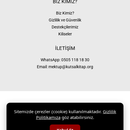
BİZ KİMİZ?
Biz Kimiz?
Gizlilik ve Güvenlik
Destekçilerimiz
Kiliseler
İLETİŞİM
WhatsApp:
0505 118 18 30
Email:
mektup@kutsalkitap.org
Sitemizde çerezler (cookie) kullanılmaktadır.
Gizlilik
KutsalKitap.org 1997 – 2026 |
Gizlilik ve Güvenlik
|
Site Haritası
Politikamıza
göz atabilirsiniz.