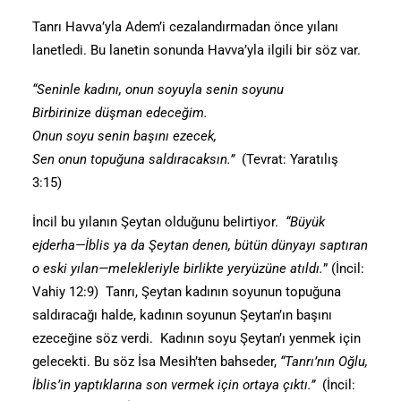
Tanrı Havva’yla Adem’i cezalandırmadan önce yılanı
lanetledi. Bu lanetin sonunda Havva’yla ilgili bir söz var.
“Seninle kadını, onun soyuyla senin soyunu
Birbirinize düşman edeceğim.
Onun soyu senin başını ezecek,
Sen onun topuğuna saldıracaksın.”
(Tevrat: Yaratılış
3:15)
İncil bu yılanın Şeytan olduğunu belirtiyor.
“Büyük
ejderha—İblis ya da Şeytan denen, bütün dünyayı saptıran
o eski yılan—melekleriyle birlikte yeryüzüne atıldı.
” (İncil:
Vahiy 12:9) Tanrı, Şeytan kadının soyunun topuğuna
saldıracağı halde, kadının soyunun Şeytan’ın başını
ezeceğine söz verdi. Kadının soyu Şeytan’ı yenmek için
gelecekti. Bu söz İsa Mesih’ten bahseder,
“Tanrı’nın Oğlu,
İblis’in yaptıklarına son vermek için ortaya çıktı.”
(İncil: