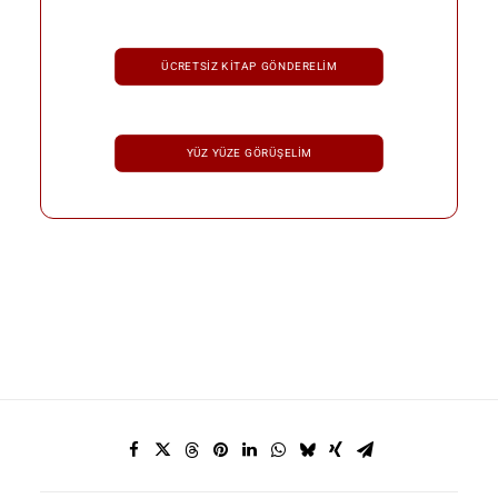
ÜCRETSIZ KITAP GÖNDERELIM
YÜZ YÜZE GÖRÜŞELIM