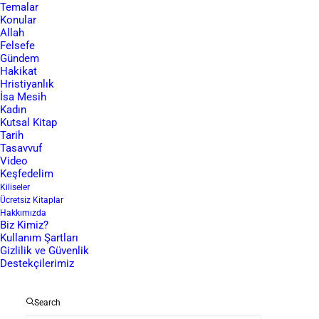
Temalar
Konular
Allah
TALEP FORMU
Felsefe
Gündem
Hakikat
Hristiyanlık
İsa Mesih
Kadın
Kutsal Kitap
İbrahim’in Dinler İçin Önemi
Tarih
Tasavvuf
Video
İbrahim, Avram olarak da bilinir ve hem Tevrat’ta hem de
Keşfedelim
Kiliseler
İncil’de bahsedilen önemli bir figürdür. Yahudi ulusunun
Ücretsiz Kitaplar
babası olarak kabul edilir. Bu yüzden Yahudilere İbraniler
Hakkımızda
Biz Kimiz?
de denilir. Yahudilik, Hristiyanlık ve İslam’ın, yani ilahi
Kullanım Şartları
dinlerin iman atası olarak da saygı görür.
Gizlilik ve Güvenlik
Destekçilerimiz
Tevrat’ta İbrahim
Search
Tevrat’ta İbrahim ilk olarak Yaratılış kitabında