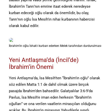
babası yapma vaadi yerine getirildiğine inanılır. İshak,
İbrahim’in Tanrı’nın emrine itaat ederek neredeyse
kurban edeceği oğlu olarak da önemlidir, bu olay,
Tanrı’nın oğlu İsa Mesih’in nihai kurbanının habercisi
olarak kabul edilir.
İbrahim'in oğlu İshak'ı kurban ederken Melek tarafından durdurulması
Yeni Antlaşma’da (İncil’de)
İbrahim’in Önemi
Yeni Antlaşma’da, İsa Mesih’ten “İbrahim’in oğlu” olarak
söz edilen Matta 1:1 de dahil olmak üzere birçok
pasajda İbrahim’den bahsedilir. Galatyalılar 3:6-9’da
Pavlus, İsa Mesih’e iman eden herkesin “İbrahim’in
oğulları” ve ona verilen vaatlerin mirasçıları olduğunu
açıklar. Bu, İbrahim’in mirasının Yahudilerle sınırlı