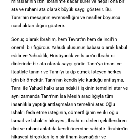
miraslarının izini İbrahim’e kadar sürer ve hepsi ona bir
ata ve ruhani ata olarak büyük saygı gösterir. Bu,
Tanrı’nın mesajının evrenselliğini ve nesiller boyunca
nasıl aktarıldığını gösterir.
Sonuç olarak İbrahim, hem Tevrat’ın hem de İncil’in
önemli bir figürdür. Yahudi ulusunun babası olarak kabul
edilir ve Yahudilik, Hristiyanlık ve İslam’ın İbrahimi
dinlerinde bir ata olarak saygı görür. Tanrı’ya imanı ve
itaatiyle tanınır ve Tanrı’yı takip etmek isteyen herkes
için bir örnektir. Tanrı’nın kendisiyle kurduğu antlaşma,
Tanrı ile Yahudi halkı arasındaki ilişkinin temelini atar ve
aynı zamanda Tanrı’nın İsa Mesih aracılığıyla tüm
insanlıkla yaptığı antlaşmaların temelini atar. Oğlu
İshak’ı feda etme isteğinin, cömertliğinin ve iki oğlu
İsmail ve İshak’ın hikayesi, İbrahimi dinleri şekillendiren
dini ve ruhani anlatıda kendi önemine sahiptir. İbrahim’in
hikayesi birçokları için bir ilham kaynağıdır ve