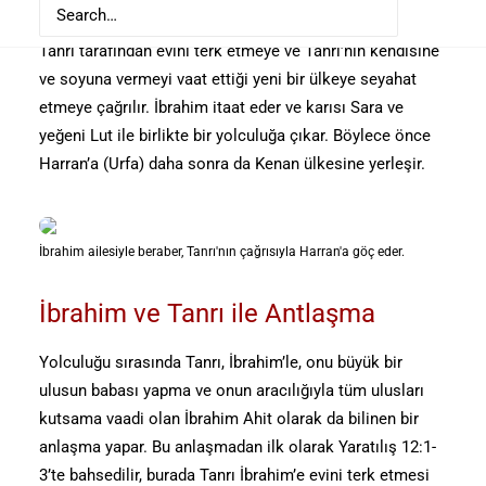
Mezopotamya’da Ur’da ikamet eden biri olarak tanıtılır.
Tanrı tarafından evini terk etmeye ve Tanrı’nın kendisine
ve soyuna vermeyi vaat ettiği yeni bir ülkeye seyahat
etmeye çağrılır. İbrahim itaat eder ve karısı Sara ve
yeğeni Lut ile birlikte bir yolculuğa çıkar. Böylece önce
Harran’a (Urfa) daha sonra da Kenan ülkesine yerleşir.
İbrahim ailesiyle beraber, Tanrı'nın çağrısıyla Harran'a göç eder.
İbrahim ve Tanrı ile Antlaşma
Yolculuğu sırasında Tanrı, İbrahim’le, onu büyük bir
ulusun babası yapma ve onun aracılığıyla tüm ulusları
kutsama vaadi olan İbrahim Ahit olarak da bilinen bir
anlaşma yapar. Bu anlaşmadan ilk olarak Yaratılış 12:1-
3’te bahsedilir, burada Tanrı İbrahim’e evini terk etmesi