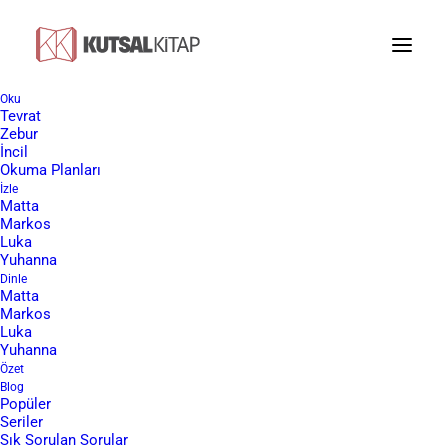
Oku
Tevrat
Zebur
İncil
İbrahim Kimdir?
Okuma Planları
İzle
Matta
Markos
Luka
Yuhanna
Sevgili ziyaretçimiz, bu makalemizde İbrahim’i
Dinle
Hristiyan bakış açısıyla anlatacağız. Bizim
Matta
Markos
temel kaynağımız Tanrı sözü olan İncil’dir.
Luka
Eğer kargo dahil ücretsiz İncil almak
Yuhanna
Özet
isterseniz aşağıdaki linkten formu
Blog
doldurmanız yeterlidir. Size iyi okumalar
Popüler
Seriler
diliyoruz.
Sık Sorulan Sorular