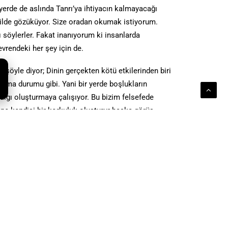
 yerde de aslında Tanrı’ya ihtiyacın kalmayacağı
ekilde gözüküyor. Size oradan okumak istiyorum.
ı söylerler. Fakat inanıyorum ki insanlarda
vrendeki her şey için de.
şöyle diyor; Dinin gerçekten kötü etkilerinden biri
lma durumu gibi. Yani bir yerde boşlukların
r algı oluşturmaya çalışıyor. Bu bizim felsefede
ine kendisi bir korkuluk oluşturur başka görüş
niler’de de okuduğumuz gibi, İbranilerde şöyle
e yaratmış bir şekilde dünyayı bırakmıyor. Aynı
lerdeki bir insanı düşünün, bir arabayla karşılaşıyor
üşünüyor ve bunun yerine kendisindeki bilgisayar