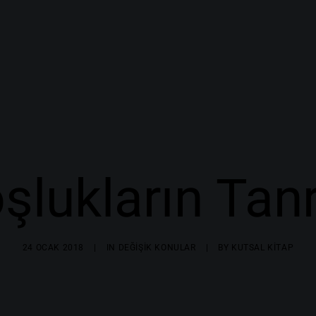
şlukların Tanr
24 OCAK 2018
|
IN
DEĞIŞIK KONULAR
|
BY
KUTSAL KITAP