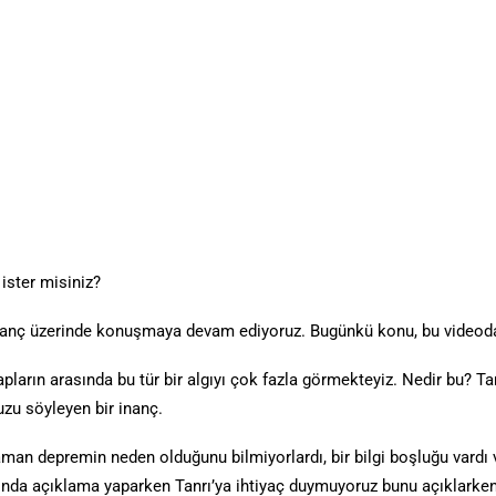
ister misiniz?
inanç üzerinde konuşmaya devam ediyoruz. Bugünkü konu, bu videodak
pların arasında bu tür bir algıyı çok fazla görmekteyiz. Nedir bu? Ta
uzu söyleyen bir inanç.
an depremin neden olduğunu bilmiyorlardı, bir bilgi boşluğu vardı v
lında açıklama yaparken Tanrı’ya ihtiyaç duymuyoruz bunu açıklarken