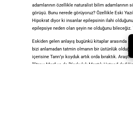
adamlarının özellikle naturalist bilim adamlarının 
görüşü. Bunu nerede görüyoruz? Özellikle Eski Yazı
Hipokrat diyor ki insanlar epilepsinin ilahi olduğunu
epilepsiye neden olan şeyin ne olduğunu bileceğiz. 
Eskiden gelen anlayış bugünkü kitaplar arasında da 
bizi anlamadan tatmin olmanın bir üstünlük olduğu
içerisine Tanrı’yı koyduk artık orda bıraktık. Araştı
“Straw Man” ya da “Korkuluk Mantık Hatası” dediğimi
oluşturur ve bu görüşe saldırır. Ve aslında çoğu ins
Peki hristiyanlık inancında biz ne görüyoruz? Hiçbir
diyor;”Oğul Tanrı yüceliğinin parıltısı Onun varlığı
zamanda tüm evreni devam ettiriyor ve tüm evreni a
Bir örnekle bunu anlayabiliriz. John Lennox kitabında
ve bu arabanın motoruna baktığı zaman yani çalışan
boşluğun yerine Tanrı’yı koyuyor mesela, bu arabayı ç