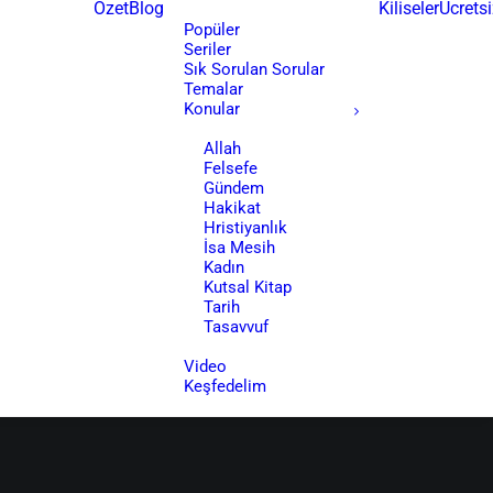
Özet
Blog
Kiliseler
Ücretsi
Popüler
Seriler
Sık Sorulan Sorular
Temalar
Konular
Allah
Felsefe
Gündem
Hakikat
Hristiyanlık
İsa Mesih
Kadın
Kutsal Kitap
Tarih
Tasavvuf
Video
Keşfedelim