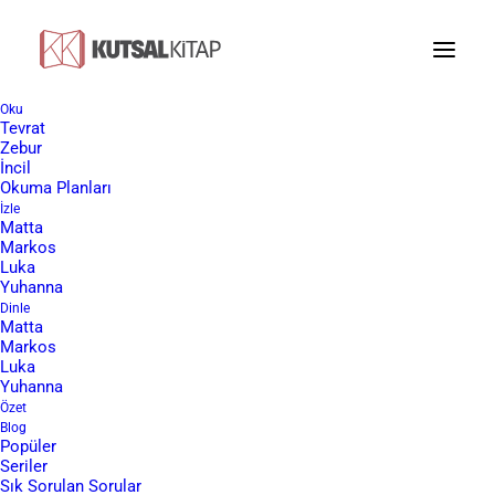
Oku
Tevrat
90 Soruda Sonsuz Yaşam
Zebur
İncil
Okuma Planları
İzle
Matta
Markos
Luka
Yuhanna
Dinle
Matta
Markos
Hemen Kargo Masrafları Dahil
Luka
Ücretsiz Olarak Talep Edin
Yuhanna
Özet
Blog
Hristiyanlık hakkında hiçbir bilgisi olmayan kişilerin bu
Popüler
Seriler
inancı doğru ve kolay bir şekilde anlamalarını sağlamak
Sık Sorulan Sorular