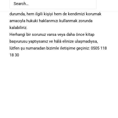
doldurmanız ve kişisel bilgilerini paylaşmanız, Türkiye
Cumhuriyeti yasalarına göre suç teşkil etmektedir. Bu
durumda, hem ilgili kişiyi hem de kendimizi korumak
amacıyla hukuki haklarımızı kullanmak zorunda
kalabiliriz.
Herhangi bir sorunuz varsa veya daha önce kitap
başvurusu yaptıysanız ve hâlâ elinize ulaşmadıysa,
lütfen şu numaradan bizimle iletişime geçiniz: 0505 118
18 30