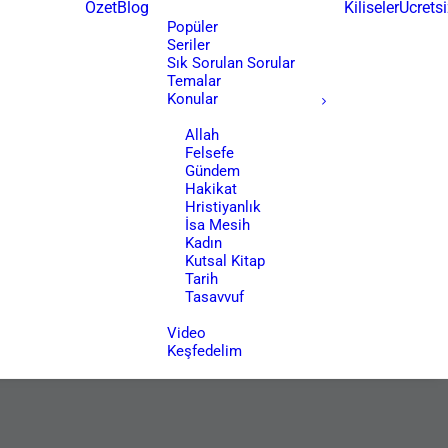
Özet
Blog
Kiliseler
Ücretsi
Popüler
Seriler
Sık Sorulan Sorular
Temalar
Konular
Allah
Felsefe
Gündem
Hakikat
Hristiyanlık
İsa Mesih
Kadın
Kutsal Kitap
Tarih
Tasavvuf
Video
Keşfedelim